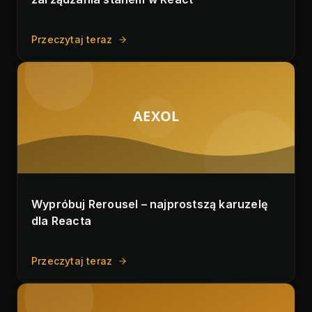
Przeczytaj teraz
AEXOL
Wypróbuj Rerousel – najprostszą karuzelę
dla Reacta
Przeczytaj teraz