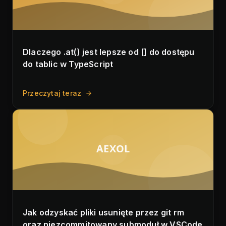
Dlaczego .at() jest lepsze od [] do dostępu
do tablic w TypeScript
Przeczytaj teraz
AEXOL
Jak odzyskać pliki usunięte przez git rm
oraz niezcommitowany submoduł w VSCode