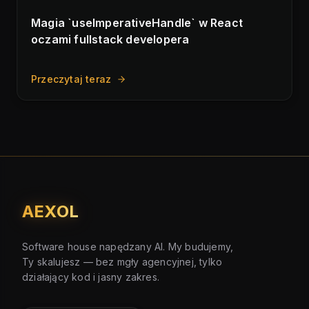
Magia `useImperativeHandle` w React
oczami fullstack developera
Przeczytaj teraz
AEXOL
Software house napędzany AI. My budujemy,
Ty skalujesz — bez mgły agencyjnej, tylko
działający kod i jasny zakres.