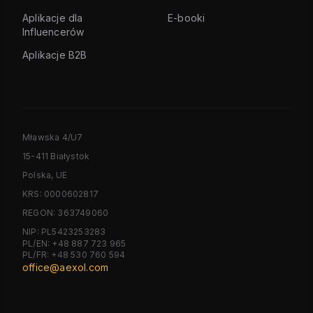
Aplikacje dla
E-booki
Influencerów
Aplikacje B2B
Mławska 4/U7
15-411 Białystok
Polska, UE
KRS: 0000602817
REGON: 363749060
NIP: PL5423253283
PL/EN: +48 887 723 965
PL/FR: +48 530 760 594
office@aexol.com