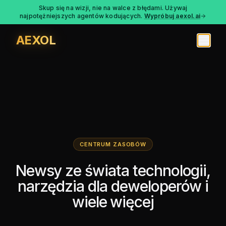
Skup się na wizji, nie na walce z błędami. Używaj
najpotężniejszych agentów kodujących.
Wypróbuj aexol.ai
AEXOL
CENTRUM ZASOBÓW
Newsy ze świata technologii,
narzędzia dla deweloperów i
wiele więcej