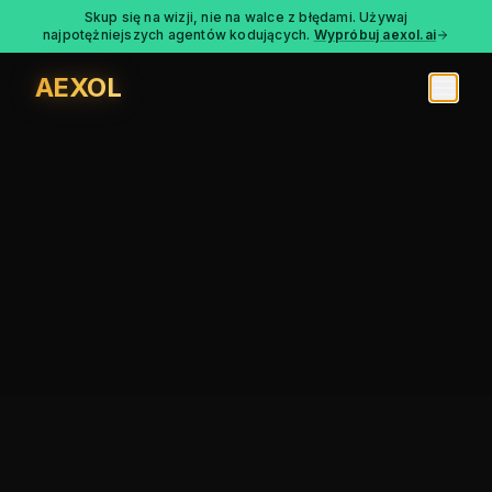
Skup się na wizji, nie na walce z błędami. Używaj
najpotężniejszych agentów kodujących.
Wypróbuj aexol.ai
AEXOL