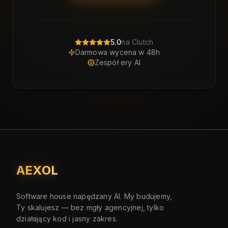
5.0
na Clutch
Darmowa wycena w 48h
Zespół ery AI
AEXOL
Software house napędzany AI. My budujemy,
Ty skalujesz — bez mgły agencyjnej, tylko
działający kod i jasny zakres.