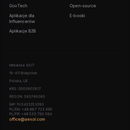
GovTech
Open-source
Aplikacje dla
E-booki
Influencerów
Aplikacje B2B
Mławska 4/U7
15-411 Białystok
Polska, UE
KRS: 0000602817
REGON: 363749060
NIP: PL5423253283
PL/EN: +48 887 723 965
PL/FR: +48 530 760 594
office@aexol.com